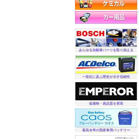
ケミカル
カー用品など
あらゆる自動車パーツを取り揃える
一世紀に及ぶ歴史が示す信頼性
低価格・高品質を実現
最高水準の国産車用バッテリー