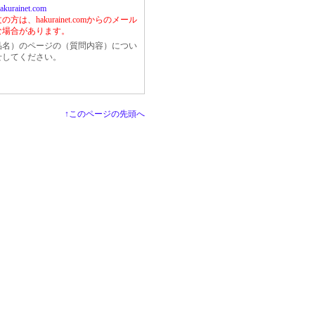
akurainet.com
は、hakurainet.comからのメール
な場合があります。
品名）のページの（質問内容）につい
せしてください。
↑このページの先頭へ