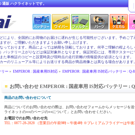
の
通販
ハクライネットです。
どにより、全国的にお荷物のお届けに遅れが生じる可能性がございます。予めご了
ますが、ご理解いただきますようお願い申し上げます。
なっております。商品によっては納期を頂戴しております。何卒ご理解の程よろし
）バッテリー上がりなどは保証対象外となります。保証対応には、専用テスターに
また車検証のコピーと設置時及び現時点の走行距離の情報提供が必須となります。
カーのリニューアル等によりお送りする商品が商品画像とは異なる場合があります
テリー
»
EMPEROR : 国産車用IS対応
»
EMPEROR : 国産車用 IS対応バッテリー : Q-85
お問い合わせ EMPEROR : 国産車用 IS対応バッテリー : Q-8
商品のお問い合わせについて
商品についてのお問い合わせの際は、お問い合わせフォームからメッセージを送
ライネットの○○のページの○○について」とお問い合わせください。
お電話でのお問い合わせ先
TEL：0877-28-2828 （営業日の午前9時～午後4時 ※プレミアムフライデーは午