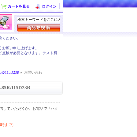
カートを見る
ログイン
承ください。
くお願い申し上げます。
て点検が必要となります。テスト費
。
R/115D23R
» お問い合わ
5R/115D23R
信していただくか、お電話で「ハク
後3時まで）