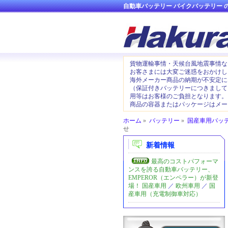
自動車バッテリー
バイクバッテリー 
貨物運輸事情・天候台風地震事情な
お客さまには大変ご迷惑をおかけし
海外メーカー商品の納期が不安定に
（保証付きバッテリーにつきまして
用等はお客様のご負担となります。
商品の容器またはパッケージはメー
ホーム
»
バッテリー
»
国産車用バッ
せ
新着情報
最高のコストパフォーマ
ンスを誇る自動車バッテリー、
EMPEROR（エンペラー）が新登
場！
国産車用
／
欧州車用
／
国
産車用（充電制御車対応）