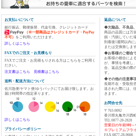
お支払いについて
返品について
銀行振込、郵便振替、代金引換、クレジットカード
◆欠陥品、不良品
（※一部商品はクレジットカード・PayPay
商品の品質には万
不可）
をご利用いただけます。
損・汚損していた
到着後1週間以内
詳しくはこちら
または交換致しま
FAXでのご注文・お見積もり
◆お客様のご都合
お客様の都合によ
FAXでご注文・お見積もりされる方はこちらをご利用く
が、事情を考慮し
ださい。
合、返品交換の際
注文書はこちら
見積書はこちら
す。
◆その他の注意事
送料・配送方法について
長期不在・受取拒
佐川急便/ヤマト便/ゆうパックにてお届け致します。お
送された際には、
届け時間帯の指定承ります。
きます。
お問合せ先
〒763-0092
香川県丸亀市川西町
詳しくはこちら
TEL:0877-28-2828
営業日の午前9時～
プライバシーポリシー
※プレミアムフライ
FAX:0877-28-9666