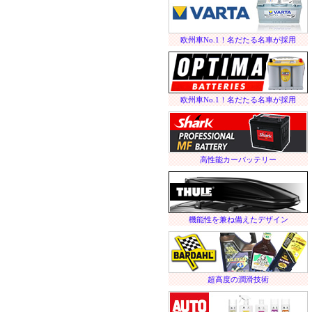
欧州車No.1！名だたる名車が採用
欧州車No.1！名だたる名車が採用
高性能カーバッテリー
機能性を兼ね備えたデザイン
超高度の潤滑技術