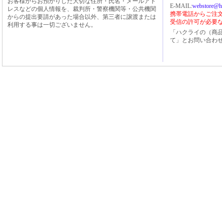
お客様からお預かりした大切な住所・氏名・メールアド
E-MAIL:
webstore@h
レスなどの個人情報を、裁判所・警察機関等・公共機関
携帯電話からご注文の方
からの提出要請があった場合以外、第三者に譲渡または
受信の許可が必要
利用する事は一切ございません。
「ハクライの（商
て」とお問い合わ