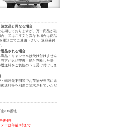
、注文品と異なる場合
全を期しておりますが、万一商品が破
場合、又はご注文と異なる場合は商品
にお電話にてご連絡下さい、返品受付
す。
で返品される場合
る返品・キャンセルは受け付けません
、当方が返品交換可能と判断した場
の返送料をご負担のうえ受け付けしま
項
否・転居先不明等でお荷物が当店に返
往復送料等を別途ご請求させていただ
南838番地
午後4時
デーは午後3時まで