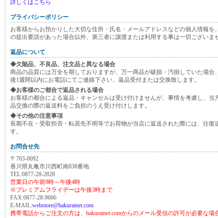
詳しくはこちら
プライバシーポリシー
お客様からお預かりした大切な住所・氏名・メールアドレスなどの個人情報を
の提出要請があった場合以外、第三者に譲渡または利用する事は一切ございま
返品について
◆欠陥品、不良品、注文品と異なる場合
商品の品質には万全を期しておりますが、万一商品が破損・汚損していた場合
後1週間以内にお電話にてご連絡下さい、返品受付または交換致します。
◆お客様のご都合で返品される場合
お客様の都合による返品・キャンセルは受け付けませんが、事情を考慮し、当
品交換の際の返送料をご負担のうえ受け付けします。
◆その他の注意事項
長期不在・受取拒否・転居先不明等でお荷物が当店に返送された際には、往復
す。
お問合せ先
〒763-0092
香川県丸亀市川西町南838番地
TEL:0877-28-2828
営業日の午前9時～午後4時
※プレミアムフライデーは午後3時まで
FAX:0877-28-9666
E-MAIL:
webstore@hakurainet.com
携帯電話からご注文の方は、hakurainet.comからのメール受信の許可が必要な