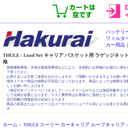
バッテリ
フィルタ
カー用品
THULE : Load Net キャリア バスケット用 ラゲッジネット
格
貨物運輸事情・天候台風地震事情などにより、全国的にお荷物のお届けに遅れ
了承ください。
お客さまには大変ご迷惑をおかけしますが、ご理解いただきますようお願い申
海外メーカー商品の納期が不安定になっております。商品によっては納期を頂
しくお願い申し上げます。
（保証付きバッテリーにつきまして）バッテリー上がりなどは保証対象外とな
にて点検が必要となります。テスト費用等はお客様のご負担となります。また
走行距離の情報提供が必須となります。
商品の容器またはパッケージはメーカーのリニューアル等によりお送りする商
す。
ホーム
»
THULE スーリー カーキャリア ルーフキャリア