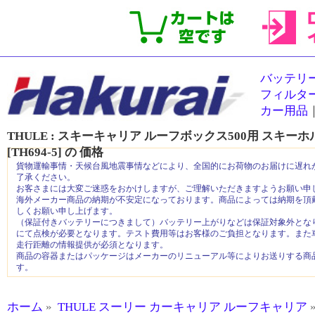
バッテリ
フィルタ
カー用品
THULE : スキーキャリア ルーフボックス500用 スキーホルダ
[TH694-5]
の
価格
貨物運輸事情・天候台風地震事情などにより、全国的にお荷物のお届けに遅れ
了承ください。
お客さまには大変ご迷惑をおかけしますが、ご理解いただきますようお願い申
海外メーカー商品の納期が不安定になっております。商品によっては納期を頂
しくお願い申し上げます。
（保証付きバッテリーにつきまして）バッテリー上がりなどは保証対象外とな
にて点検が必要となります。テスト費用等はお客様のご負担となります。また
走行距離の情報提供が必須となります。
商品の容器またはパッケージはメーカーのリニューアル等によりお送りする商
す。
ホーム
»
THULE スーリー カーキャリア ルーフキャリア