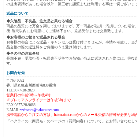
の提出要請があった場合以外、第三者に譲渡または利用する事は一切ございま
返品について
◆欠陥品、不良品、注文品と異なる場合
商品の品質には万全を期しておりますが、万一商品が破損・汚損していた場合
後1週間以内にお電話にてご連絡下さい、返品受付または交換致します。
◆お客様のご都合で返品される場合
お客様の都合による返品・キャンセルは受け付けませんが、事情を考慮し、当
品交換の際の返送料をご負担のうえ受け付けします。
◆その他の注意事項
長期不在・受取拒否・転居先不明等でお荷物が当店に返送された際には、往復
す。
お問合せ先
〒763-0092
香川県丸亀市川西町南838番地
TEL:0877-28-2828
営業日の午前9時～午後4時
※プレミアムフライデーは午後3時まで
FAX:0877-28-9666
E-MAIL:
webstore@hakurainet.com
携帯電話からご注文の方は、hakurainet.comからのメール受信の許可が必要な
「ハクライの（商品名）のページの（質問内容）について」とお問い合わせし