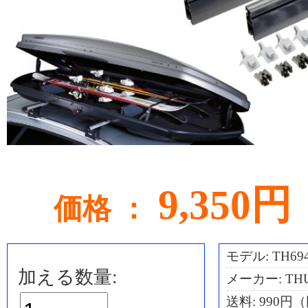
9,350円
価格 ：
モデル: TH694
加える数量:
メーカー: TH
送料:
990円