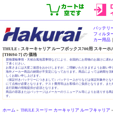
バッテリ
フィルタ
カー用品
THULE : スキーキャリア ルーフボックス700用 スキーホルダ
[TH694-7]
の
価格
貨物運輸事情・天候台風地震事情などにより、全国的にお荷物のお届けに遅れ
了承ください。
お客さまには大変ご迷惑をおかけしますが、ご理解いただきますようお願い申
海外メーカー商品の納期が不安定になっております。商品によっては納期を頂
しくお願い申し上げます。
（保証付きバッテリーにつきまして）バッテリー上がりなどは保証対象外とな
にて点検が必要となります。テスト費用等はお客様のご負担となります。また
走行距離の情報提供が必須となります。
商品の容器またはパッケージはメーカーのリニューアル等によりお送りする商
す。
ホーム
»
THULE スーリー カーキャリア ルーフキャリア