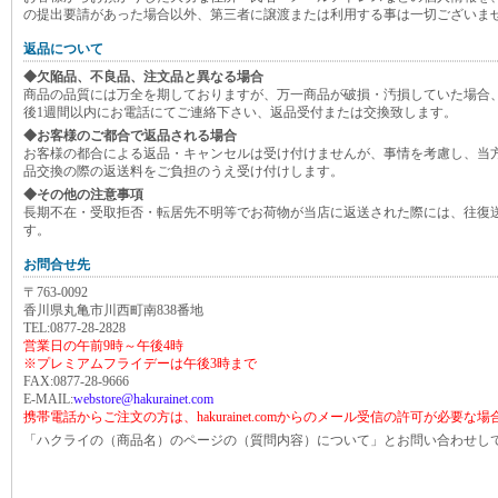
の提出要請があった場合以外、第三者に譲渡または利用する事は一切ございま
返品について
◆欠陥品、不良品、注文品と異なる場合
商品の品質には万全を期しておりますが、万一商品が破損・汚損していた場合
後1週間以内にお電話にてご連絡下さい、返品受付または交換致します。
◆お客様のご都合で返品される場合
お客様の都合による返品・キャンセルは受け付けませんが、事情を考慮し、当
品交換の際の返送料をご負担のうえ受け付けします。
◆その他の注意事項
長期不在・受取拒否・転居先不明等でお荷物が当店に返送された際には、往復
す。
お問合せ先
〒763-0092
香川県丸亀市川西町南838番地
TEL:0877-28-2828
営業日の午前9時～午後4時
※プレミアムフライデーは午後3時まで
FAX:0877-28-9666
E-MAIL:
webstore@hakurainet.com
携帯電話からご注文の方は、hakurainet.comからのメール受信の許可が必要な
「ハクライの（商品名）のページの（質問内容）について」とお問い合わせし