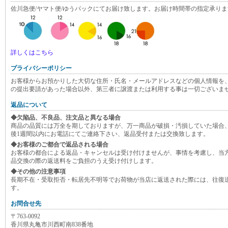
佐川急便/ヤマト便/ゆうパックにてお届け致します。お届け時間帯の指定承りま
詳しくはこちら
プライバシーポリシー
お客様からお預かりした大切な住所・氏名・メールアドレスなどの個人情報を
の提出要請があった場合以外、第三者に譲渡または利用する事は一切ございま
返品について
◆欠陥品、不良品、注文品と異なる場合
商品の品質には万全を期しておりますが、万一商品が破損・汚損していた場合
後1週間以内にお電話にてご連絡下さい、返品受付または交換致します。
◆お客様のご都合で返品される場合
お客様の都合による返品・キャンセルは受け付けませんが、事情を考慮し、当
品交換の際の返送料をご負担のうえ受け付けします。
◆その他の注意事項
長期不在・受取拒否・転居先不明等でお荷物が当店に返送された際には、往復
す。
お問合せ先
〒763-0092
香川県丸亀市川西町南838番地