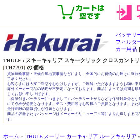
バッテリ
フィルタ
カー用品
THULE : スキーキャリア スキークリック クロスカントリ
[TH7291]
の
価格
貨物運輸事情・天候台風地震事情などにより、全国的にお荷物のお届けに遅れ
了承ください。
お客さまには大変ご迷惑をおかけしますが、ご理解いただきますようお願い申
海外メーカー商品の納期が不安定になっております。商品によっては納期を頂
しくお願い申し上げます。
（保証付きバッテリーにつきまして）バッテリー上がりなどは保証対象外とな
にて点検が必要となります。テスト費用等はお客様のご負担となります。また
走行距離の情報提供が必須となります。
商品の容器またはパッケージはメーカーのリニューアル等によりお送りする商
す。
ホーム
»
THULE スーリー カーキャリア ルーフキャリア