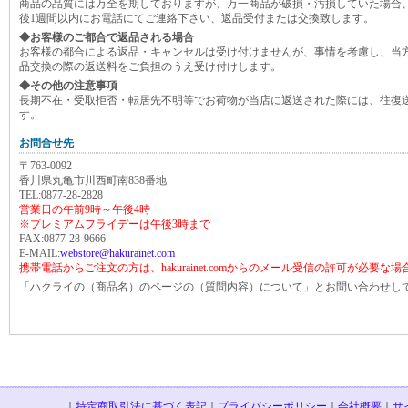
商品の品質には万全を期しておりますが、万一商品が破損・汚損していた場合
後1週間以内にお電話にてご連絡下さい、返品受付または交換致します。
◆お客様のご都合で返品される場合
お客様の都合による返品・キャンセルは受け付けませんが、事情を考慮し、当
品交換の際の返送料をご負担のうえ受け付けします。
◆その他の注意事項
長期不在・受取拒否・転居先不明等でお荷物が当店に返送された際には、往復
す。
お問合せ先
〒763-0092
香川県丸亀市川西町南838番地
TEL:0877-28-2828
営業日の午前9時～午後4時
※プレミアムフライデーは午後3時まで
FAX:0877-28-9666
E-MAIL:
webstore@hakurainet.com
携帯電話からご注文の方は、hakurainet.comからのメール受信の許可が必要な
「ハクライの（商品名）のページの（質問内容）について」とお問い合わせし
｜
特定商取引法に基づく表記
｜
プライバシーポリシー
｜
会社概要
｜
サ