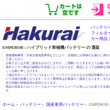
バッテリ
フィルタ
カー用品
EMPEROR : ハイブリッド車補機バッテリー
の
通販
貨物運輸事情・天候台風地震事情などにより、全国的にお荷物のお届けに遅れ
了承ください。
お客さまには大変ご迷惑をおかけしますが、ご理解いただきますようお願い申
海外メーカー商品の納期が不安定になっております。商品によっては納期を頂
しくお願い申し上げます。
（保証付きバッテリーにつきまして）バッテリー上がりなどは保証対象外とな
にて点検が必要となります。テスト費用等はお客様のご負担となります。また
走行距離の情報提供が必須となります。
商品の容器またはパッケージはメーカーのリニューアル等によりお送りする商
す。
ホーム
»
バッテリー
»
国産車用バッテリー
» EMPERO