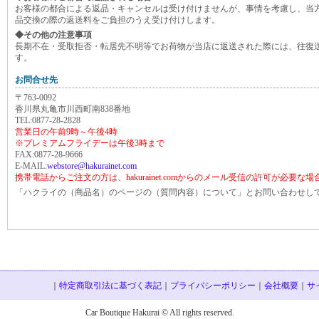
お客様の都合による返品・キャンセルは受け付けませんが、事情を考慮し、当
品交換の際の返送料をご負担のうえ受け付けします。
◆その他の注意事項
長期不在・受取拒否・転居先不明等でお荷物が当店に返送された際には、往復
す。
お問合せ先
〒763-0092
香川県丸亀市川西町南838番地
TEL:0877-28-2828
営業日の午前9時～午後4時
※プレミアムフライデーは午後3時まで
FAX:0877-28-9666
E-MAIL:
webstore@hakurainet.com
携帯電話からご注文の方は、hakurainet.comからのメール受信の許可が必要な
「ハクライの（商品名）のページの（質問内容）について」とお問い合わせし
｜
特定商取引法に基づく表記
｜
プライバシーポリシー
｜
会社概要
｜
サ
Car Boutique Hakurai © All rights reserved.