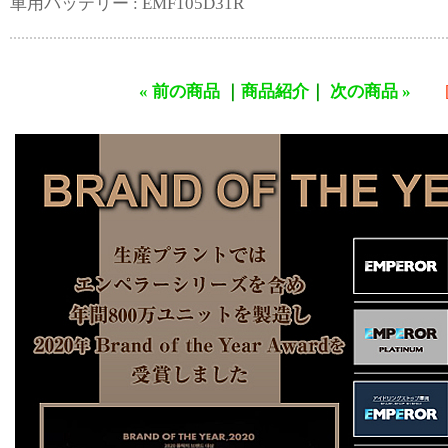
車用バッテリー : EMF105D31R
« 前の商品
｜
商品紹介
｜
次の商品 »