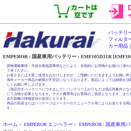
バッテリ
フィルタ
カー用品
EMPEROR : 国産車用バッテリー :
EMF105D31R [EMF10
貨物運輸事情・天候台風地震事情などにより、全国的にお荷物のお届けに遅れ
了承ください。
お客さまには大変ご迷惑をおかけしますが、ご理解いただきますようお願い申
海外メーカー商品の納期が不安定になっております。商品によっては納期を頂
しくお願い申し上げます。
（保証付きバッテリーにつきまして）バッテリー上がりなどは保証対象外とな
にて点検が必要となります。テスト費用等はお客様のご負担となります。また
走行距離の情報提供が必須となります。
商品の容器またはパッケージはメーカーのリニューアル等によりお送りする商
す。
ホーム
»
EMPEROR エンペラー
»
EMPEROR : 国産車