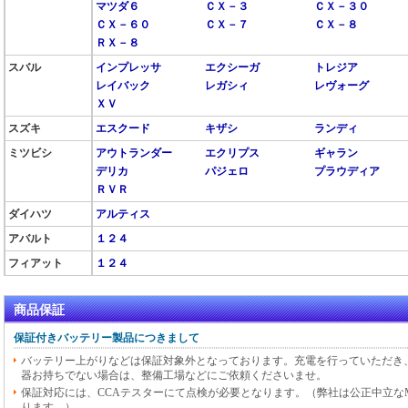
マツダ６
ＣＸ－３
ＣＸ－３０
ＣＸ－６０
ＣＸ－７
ＣＸ－８
ＲＸ－８
スバル
インプレッサ
エクシーガ
トレジア
レイバック
レガシィ
レヴォーグ
ＸＶ
スズキ
エスクード
キザシ
ランディ
ミツビシ
アウトランダー
エクリプス
ギャラン
デリカ
パジェロ
プラウディア
ＲＶＲ
ダイハツ
アルティス
アバルト
１２４
フィアット
１２４
商品保証
保証付きバッテリー製品につきまして
バッテリー上がりなどは保証対象外となっております。充電を行っていただき
器お持ちでない場合は、整備工場などにご依頼くださいませ。
保証対応には、CCAテスターにて点検が必要となります。（弊社は公正中立なMid
ります。）