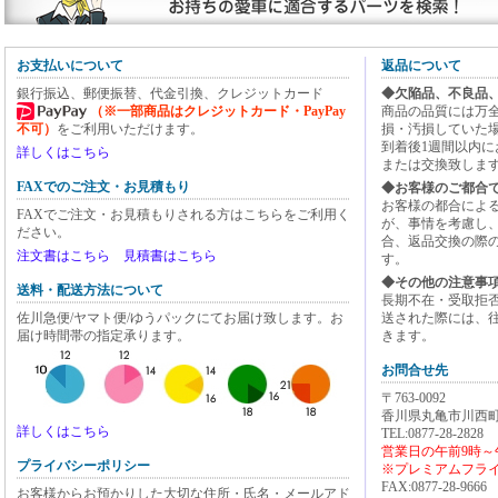
お支払いについて
返品について
銀行振込、郵便振替、代金引換、クレジットカード
◆欠陥品、不良品
（※一部商品はクレジットカード・PayPay
商品の品質には万
不可）
をご利用いただけます。
損・汚損していた
到着後1週間以内
詳しくはこちら
または交換致しま
FAXでのご注文・お見積もり
◆お客様のご都合
お客様の都合によ
FAXでご注文・お見積もりされる方はこちらをご利用く
が、事情を考慮し
ださい。
合、返品交換の際
注文書はこちら
見積書はこちら
す。
◆その他の注意事
送料・配送方法について
長期不在・受取拒
佐川急便/ヤマト便/ゆうパックにてお届け致します。お
送された際には、
届け時間帯の指定承ります。
きます。
お問合せ先
〒763-0092
香川県丸亀市川西町
詳しくはこちら
TEL:0877-28-2828
営業日の午前9時～
プライバシーポリシー
※プレミアムフライ
FAX:0877-28-9666
お客様からお預かりした大切な住所・氏名・メールアド