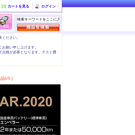
カートを見る
ログイン
承ください。
くお願い申し上げます。
て点検が必要となります。テスト費
。
品6/9 ]