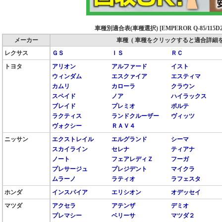
車種別適合表(車種選択) [EMPEROR Q-85/115D2
メーカー
車種 ( 車種をクリックすると適合詳細を
レクサス
ＧＳ
ＩＳ
ＲＣ
トヨタ
アリオン
アルファード
イスト
ウィンダム
エスクァイア
エスティマ
カムリ
カローラ
クラウン
スペイド
ノア
ハイラックス
ブレイド
プレミオ
ポルテ
ラクティス
ランドクルーザー
ヴィッツ
ヴォクシー
ＲＡＶ４
ニッサン
エクストレイル
エルグランド
シーマ
スカイライン
セレナ
ティアナ
ノート
フェアレディＺ
フーガ
プレサージュ
プレジデント
マイクラ
ムラーノ
ラティオ
ラフェスタ
ホンダ
インスパイア
エリシオン
オデッセイ
マツダ
アクセラ
アテンザ
デミオ
プレマシー
ベリーサ
マツダ２