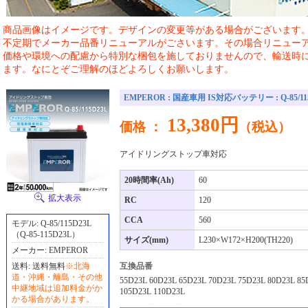
商品画像はイメージです。デザインの変更等がある場合がございます
不定期でメーカー品番リニューアルがごさいます。その場合リニュー
価格や環境への配慮から特別な梱包を施しておりませんので、輸送時
ます。なにとぞご理解のほどよろしくお願いします。
EMPEROR : 国産車用 IS対応バッテリー : Q-85/115
13,380円
価格 ：
（税込）
アイドリングストップ車対応
20時間率(Ah)
60
拡大表示
RC
120
CCA
560
モデル: Q-85/115D23L
（Q-85-115D23L）
サイズ(mm)
L230×W172×H200(TH220)
メーカー: EMPEROR
送料:
送料無料
※北海
互換品番
道・沖縄・離島・その他
55D23L 60D23L 65D23L 70D23L 75D23L 80D23L 85
中継地域は追加料金がか
105D23L 110D23L
かる場合があります。