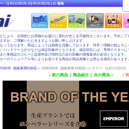
ー :
Q-85/115D23L [Q-85/115D23L]
の
価格
どにより、全国的にお荷物のお届けに遅れが生じる可能性がございます。予めご了
ますが、ご理解いただきますようお願い申し上げます。
なっております。商品によっては納期を頂戴しております。何卒ご理解の程よろし
）バッテリー上がりなどは保証対象外となります。保証対応には、専用テスターに
また車検証のコピーと設置時及び現時点の走行距離の情報提供が必須となります。
カーのリニューアル等によりお送りする商品が商品画像とは異なる場合があります
PEROR : 国産車用IS対応
» EMPEROR : 国産車用 IS対応バッテリー : Q-85/115D23L
« 前の商品
｜
商品紹介
｜
次の商品 »
[ 商