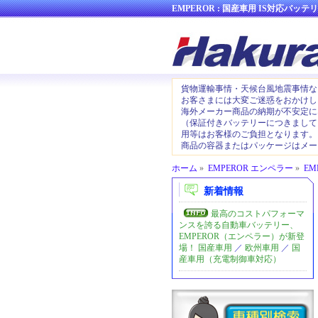
EMPEROR : 国産車用 IS対応バッテリ
貨物運輸事情・天候台風地震事情な
お客さまには大変ご迷惑をおかけし
海外メーカー商品の納期が不安定に
（保証付きバッテリーにつきまして
用等はお客様のご負担となります。
商品の容器またはパッケージはメー
ホーム
»
EMPEROR エンペラー
»
EM
新着情報
最高のコストパフォーマ
ンスを誇る自動車バッテリー、
EMPEROR（エンペラー）が新登
場！
国産車用
／
欧州車用
／
国
産車用（充電制御車対応）