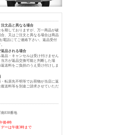
、注文品と異なる場合
全を期しておりますが、万一商品が破
場合、又はご注文と異なる場合は商品
にお電話にてご連絡下さい、返品受付
す。
で返品される場合
る返品・キャンセルは受け付けません
、当方が返品交換可能と判断した場
の返送料をご負担のうえ受け付けしま
項
否・転居先不明等でお荷物が当店に返
往復送料等を別途ご請求させていただ
南838番地
午後4時
デーは午後3時まで