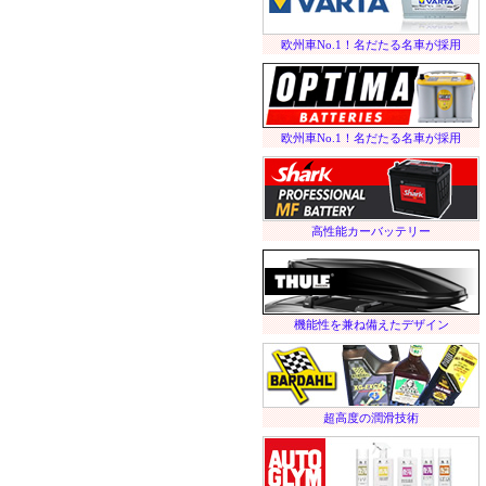
欧州車No.1！名だたる名車が採用
欧州車No.1！名だたる名車が採用
高性能カーバッテリー
機能性を兼ね備えたデザイン
超高度の潤滑技術