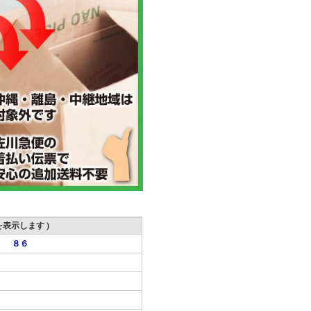
表示します )
８６