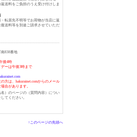
の返送料をご負担のうえ受け付けしま
項
否・転居先不明等でお荷物が当店に返
往復送料等を別途ご請求させていただ
南838番地
午後4時
デーは午後3時まで
akurainet.com
は、hakurainet.comからのメール
な場合があります。
品名）のページの（質問内容）につい
せしてください。
↑このページの先頭へ