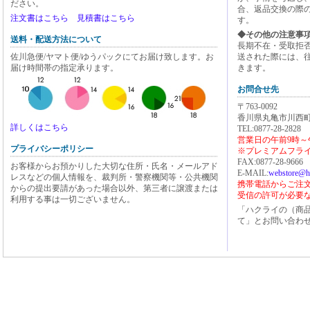
ださい。
合、返品交換の際
注文書はこちら
見積書はこちら
す。
◆その他の注意事
送料・配送方法について
長期不在・受取拒
佐川急便/ヤマト便/ゆうパックにてお届け致します。お
送された際には、
届け時間帯の指定承ります。
きます。
お問合せ先
〒763-0092
香川県丸亀市川西町
詳しくはこちら
TEL:0877-28-2828
営業日の午前9時～
プライバシーポリシー
※プレミアムフライ
FAX:0877-28-9666
お客様からお預かりした大切な住所・氏名・メールアド
E-MAIL:
webstore@h
レスなどの個人情報を、裁判所・警察機関等・公共機関
携帯電話からご注文の方
からの提出要請があった場合以外、第三者に譲渡または
受信の許可が必要
利用する事は一切ございません。
「ハクライの（商
て」とお問い合わ