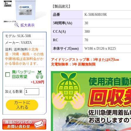
【製品諸元】
品番
K-50R/60B19R
5時間率(Ah)
30
拡大表示
CCA(A)
380
モデル: SLK-50R
RC
70
メーカー: VARTA
本体サイズ(mm)
W186 x D126 x H225
送料:
送料無料
※北海
道・沖縄・離島・その他
中継地域は追加料金がか
アイドリングストップ車：3年または6万km
かる場合があります。
充電制御車：3年 距離無制限
廃バッテリー回収希望
+1,320円
加える数量: