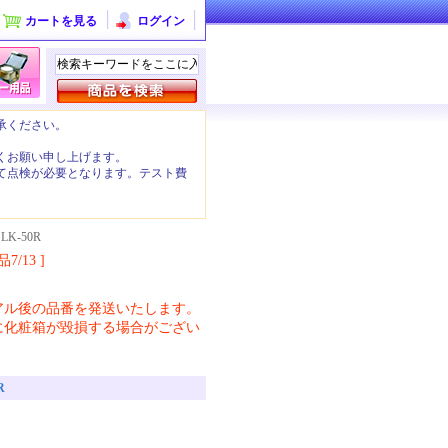
カートを見る
ログイン
承ください。
くお願い申し上げます。
て点検が必要となります。テスト費
。
LK-50R
品7/13 ]
。
アル後の品番を発送いたします。
に化粧箱が毀損する場合がござい
R