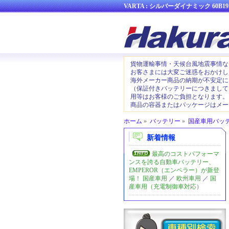
VARTA : シルバーダイナミック 60B19
貨物運輸事情・天候台風地震事情な
お客さまには大変ご迷惑をおかけし
海外メーカー商品の納期が不安定に
（保証付きバッテリーにつきまして
用等はお客様のご負担となります。
商品の容器またはパッケージはメー
ホーム
»
バッテリー
»
国産車用バッ
新着情報
最高のコストパフォーマ
ンスを誇る自動車バッテリー、
EMPEROR（エンペラー）が新登
場！
国産車用
／
欧州車用
／
国
産車用（充電制御車対応）