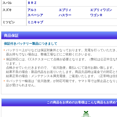
スバル
ＢＲＺ
スズキ
アルト
エブリィ
エブリィワゴン
スペーシア
ハスラー
ワゴンＲ
ミツビシ
ミニキャブ
商品保証
保証付きバッテリー製品につきまして
バッテリー上がりなどは保証対象外となっております。充電を行っていただき
器お持ちでない場合は、整備工場などにご依頼くださいませ。
保証対応には、CCAテスターにて点検が必要となります。（弊社は公正中立なMid
ります。）
点検させていただきますので、「佐川急便」着払いにて送付お願い致します。
結果不良の場合：新品代品をお送りいたします。商品欠品時は返金での対応と
結果正常の場合：メンテナンス＆満充電後、ご返送いたします。（正常時は往
※バッテリー輸送は「佐川急便」が対応可能です。ヤマト等では禁止品となり
証が受けられません。
この商品をお求めのお客様はこんな商品もお求め