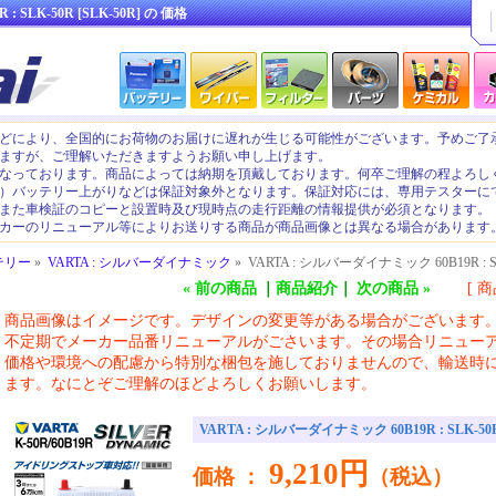
R :
SLK-50R [SLK-50R]
の
価格
どにより、全国的にお荷物のお届けに遅れが生じる可能性がございます。予めご了
ますが、ご理解いただきますようお願い申し上げます。
なっております。商品によっては納期を頂戴しております。何卒ご理解の程よろし
）バッテリー上がりなどは保証対象外となります。保証対応には、専用テスターに
また車検証のコピーと設置時及び現時点の走行距離の情報提供が必須となります。
カーのリニューアル等によりお送りする商品が商品画像とは異なる場合があります
テリー
»
VARTA : シルバーダイナミック
» VARTA : シルバーダイナミック 60B19R : S
« 前の商品
｜
商品紹介
｜
次の商品 »
[ 商
商品画像はイメージです。デザインの変更等がある場合がございます
不定期でメーカー品番リニューアルがごさいます。その場合リニュー
価格や環境への配慮から特別な梱包を施しておりませんので、輸送時
ます。なにとぞご理解のほどよろしくお願いします。
VARTA : シルバーダイナミック 60B19R : SLK-50
9,210円
価格 ：
（税込）