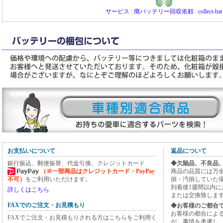
サービス : 廃バッテリー回収依頼 : collect-bat
お支払いについて
返品について
銀行振込、郵便振替、代金引換、クレジットカード
◆欠陥品、不良品
（※一部商品はクレジットカード・PayPay
商品の品質には万
不可）
をご利用いただけます。
損・汚損していた
到着後1週間以内
詳しくはこちら
または交換致しま
FAXでのご注文・お見積もり
◆お客様のご都合
お客様の都合によ
FAXでご注文・お見積もりされる方はこちらをご利用く
が、事情を考慮し