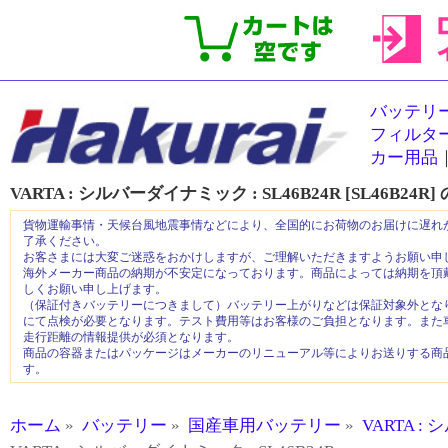
バッテリ
フィルタ
カー用品
VARTA : シルバーダイナミック :
SL46B24R [SL46B24R]
貨物運輸事情・天候台風地震事情などにより、全国的にお荷物のお届けに遅れ
了承ください。
お客さまには大変ご迷惑をおかけしますが、ご理解いただきますようお願い申
海外メーカー商品の納期が不安定になっております。商品によっては納期を頂
しくお願い申し上げます。
（保証付きバッテリーにつきまして）バッテリー上がりなどは保証対象外とな
にて点検が必要となります。テスト費用等はお客様のご負担となります。また
走行距離の情報提供が必須となります。
商品の容器またはパッケージはメーカーのリニューアル等によりお送りする商
す。
ホーム
»
バッテリー
»
国産車用バッテリー
»
VARTA 