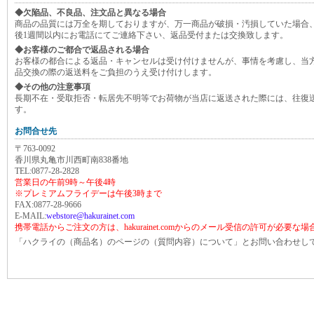
◆欠陥品、不良品、注文品と異なる場合
商品の品質には万全を期しておりますが、万一商品が破損・汚損していた場合
後1週間以内にお電話にてご連絡下さい、返品受付または交換致します。
◆お客様のご都合で返品される場合
お客様の都合による返品・キャンセルは受け付けませんが、事情を考慮し、当
品交換の際の返送料をご負担のうえ受け付けします。
◆その他の注意事項
長期不在・受取拒否・転居先不明等でお荷物が当店に返送された際には、往復
す。
お問合せ先
〒763-0092
香川県丸亀市川西町南838番地
TEL:0877-28-2828
営業日の午前9時～午後4時
※プレミアムフライデーは午後3時まで
FAX:0877-28-9666
E-MAIL:
webstore@hakurainet.com
携帯電話からご注文の方は、hakurainet.comからのメール受信の許可が必要な
「ハクライの（商品名）のページの（質問内容）について」とお問い合わせし