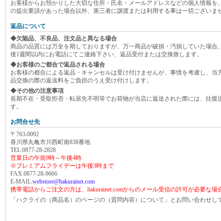
お客様からお預かりした大切な住所・氏名・メールアドレスなどの個人情報を
の提出要請があった場合以外、第三者に譲渡または利用する事は一切ございま
返品について
◆欠陥品、不良品、注文品と異なる場合
商品の品質には万全を期しておりますが、万一商品が破損・汚損していた場合
後1週間以内にお電話にてご連絡下さい、返品受付または交換致します。
◆お客様のご都合で返品される場合
お客様の都合による返品・キャンセルは受け付けませんが、事情を考慮し、当
品交換の際の返送料をご負担のうえ受け付けします。
◆その他の注意事項
長期不在・受取拒否・転居先不明等でお荷物が当店に返送された際には、往復
す。
お問合せ先
〒763-0092
香川県丸亀市川西町南838番地
TEL:0877-28-2828
営業日の午前9時～午後4時
※プレミアムフライデーは午後3時まで
FAX:0877-28-9666
E-MAIL:
webstore@hakurainet.com
携帯電話からご注文の方は、hakurainet.comからのメール受信の許可が必要な
「ハクライの（商品名）のページの（質問内容）について」とお問い合わせし