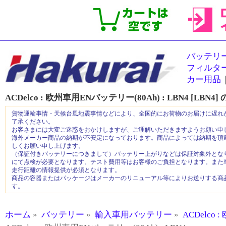
バッテリ
フィルタ
カー用品
ACDelco : 欧州車用ENバッテリー(80Ah) :
LBN4 [LBN4]
貨物運輸事情・天候台風地震事情などにより、全国的にお荷物のお届けに遅れ
了承ください。
お客さまには大変ご迷惑をおかけしますが、ご理解いただきますようお願い申
海外メーカー商品の納期が不安定になっております。商品によっては納期を頂
しくお願い申し上げます。
（保証付きバッテリーにつきまして）バッテリー上がりなどは保証対象外とな
にて点検が必要となります。テスト費用等はお客様のご負担となります。また
走行距離の情報提供が必須となります。
商品の容器またはパッケージはメーカーのリニューアル等によりお送りする商
す。
ホーム
»
バッテリー
»
輸入車用バッテリー
»
ACDelco