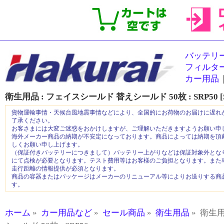
バッテリ
フィルタ
カー用品
衛生用品 : フェイスシールド 替えシールド 50枚 :
SRP50 
貨物運輸事情・天候台風地震事情などにより、全国的にお荷物のお届けに遅れ
了承ください。
お客さまには大変ご迷惑をおかけしますが、ご理解いただきますようお願い申
海外メーカー商品の納期が不安定になっております。商品によっては納期を頂
しくお願い申し上げます。
（保証付きバッテリーにつきまして）バッテリー上がりなどは保証対象外とな
にて点検が必要となります。テスト費用等はお客様のご負担となります。また
走行距離の情報提供が必須となります。
商品の容器またはパッケージはメーカーのリニューアル等によりお送りする商
す。
ホーム
»
カー用品など
»
セール商品
»
衛生用品
» 衛生用