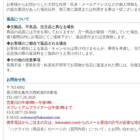
お客様からお預かりした大切な住所・氏名・メールアドレスなどの個人情報を
の提出要請があった場合以外、第三者に譲渡または利用する事は一切ございま
返品について
◆欠陥品、不良品、注文品と異なる場合
商品の品質には万全を期しておりますが、万一商品が破損・汚損していた場合
後1週間以内にお電話にてご連絡下さい、返品受付または交換致します。
◆お客様のご都合で返品される場合
お客様の都合による返品・キャンセルは受け付けませんが、事情を考慮し、当
品交換の際の返送料をご負担のうえ受け付けします。
◆その他の注意事項
長期不在・受取拒否・転居先不明等でお荷物が当店に返送された際には、往復
す。
お問合せ先
〒763-0092
香川県丸亀市川西町南838番地
TEL:0877-28-2828
営業日の午前9時～午後4時
※プレミアムフライデーは午後3時まで
FAX:0877-28-9666
E-MAIL:
webstore@hakurainet.com
携帯電話からご注文の方は、hakurainet.comからのメール受信の許可が必要な
「ハクライの（商品名）のページの（質問内容）について」とお問い合わせし