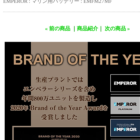
EMPEROR : マリン用バッテリー : EMFM27MF
« 前の商品
｜
商品紹介
｜
次の商品 »