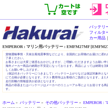
バッテリ
フィルタ
カー用品
EMPEROR : マリン用バッテリー :
EMFM27MF [EMFM2
貨物運輸事情・天候台風地震事情などにより、全国的にお荷物のお届けに遅れ
了承ください。
お客さまには大変ご迷惑をおかけしますが、ご理解いただきますようお願い申
海外メーカー商品の納期が不安定になっております。商品によっては納期を頂
しくお願い申し上げます。
（保証付きバッテリーにつきまして）バッテリー上がりなどは保証対象外とな
にて点検が必要となります。テスト費用等はお客様のご負担となります。また
走行距離の情報提供が必須となります。
商品の容器またはパッケージはメーカーのリニューアル等によりお送りする商
す。
ホーム
»
バッテリー
»
その他バッテリー
»
EMPEROR 