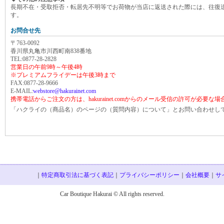
長期不在・受取拒否・転居先不明等でお荷物が当店に返送された際には、往復
す。
お問合せ先
〒763-0092
香川県丸亀市川西町南838番地
TEL:0877-28-2828
営業日の午前9時～午後4時
※プレミアムフライデーは午後3時まで
FAX:0877-28-9666
E-MAIL:
webstore@hakurainet.com
携帯電話からご注文の方は、hakurainet.comからのメール受信の許可が必要な
「ハクライの（商品名）のページの（質問内容）について」とお問い合わせし
｜
特定商取引法に基づく表記
｜
プライバシーポリシー
｜
会社概要
｜
サ
Car Boutique Hakurai © All rights reserved.