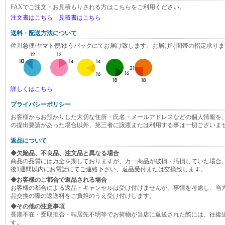
FAXでご注文・お見積もりされる方はこちらをご利用ください。
注文書はこちら
見積書はこちら
送料・配送方法について
佐川急便/ヤマト便/ゆうパックにてお届け致します。お届け時間帯の指定承りま
詳しくはこちら
プライバシーポリシー
お客様からお預かりした大切な住所・氏名・メールアドレスなどの個人情報を
の提出要請があった場合以外、第三者に譲渡または利用する事は一切ございま
返品について
◆欠陥品、不良品、注文品と異なる場合
商品の品質には万全を期しておりますが、万一商品が破損・汚損していた場合
後1週間以内にお電話にてご連絡下さい、返品受付または交換致します。
◆お客様のご都合で返品される場合
お客様の都合による返品・キャンセルは受け付けませんが、事情を考慮し、当
品交換の際の返送料をご負担のうえ受け付けします。
◆その他の注意事項
長期不在・受取拒否・転居先不明等でお荷物が当店に返送された際には、往復
す。