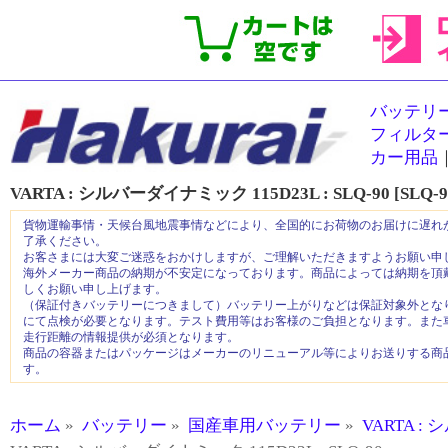
バッテリ
フィルタ
カー用品
VARTA : シルバーダイナミック 115D23L :
SLQ-90 [SLQ-9
貨物運輸事情・天候台風地震事情などにより、全国的にお荷物のお届けに遅れ
了承ください。
お客さまには大変ご迷惑をおかけしますが、ご理解いただきますようお願い申
海外メーカー商品の納期が不安定になっております。商品によっては納期を頂
しくお願い申し上げます。
（保証付きバッテリーにつきまして）バッテリー上がりなどは保証対象外とな
にて点検が必要となります。テスト費用等はお客様のご負担となります。また
走行距離の情報提供が必須となります。
商品の容器またはパッケージはメーカーのリニューアル等によりお送りする商
す。
ホーム
»
バッテリー
»
国産車用バッテリー
»
VARTA 