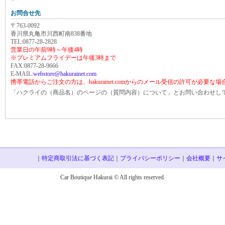
お問合せ先
〒763-0092
香川県丸亀市川西町南838番地
TEL:0877-28-2828
営業日の午前9時～午後4時
※プレミアムフライデーは午後3時まで
FAX:0877-28-9666
E-MAIL:
webstore@hakurainet.com
携帯電話からご注文の方は、hakurainet.comからのメール受信の許可が必要な
「ハクライの（商品名）のページの（質問内容）について」とお問い合わせし
｜
特定商取引法に基づく表記
｜
プライバシーポリシー
｜
会社概要
｜
サ
Car Boutique Hakurai © All rights reserved.